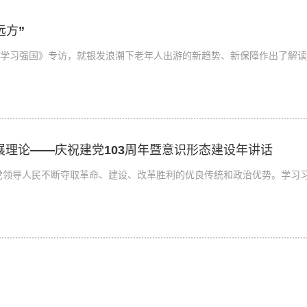
远方”
学习强国》专访，就银发浪潮下老年人出游的新趋势、新保障作出了解读
发展理论——庆祝建党103周年暨意识形态建设年讲话
联学联建活动
书记关于加强党的纪律建设重要论述、习近平总书记关于旅游工作重要指示