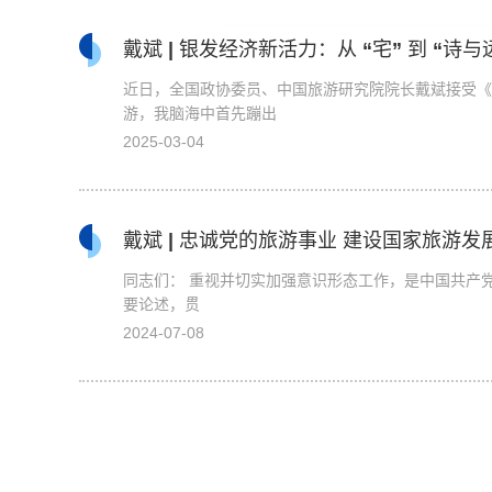
戴斌 | 银发经济新活力：从 “宅” 到 “诗与
近日，全国政协委员、中国旅游研究院院长戴斌接受《
游，我脑海中首先蹦出
2025-03-04
戴斌 | 忠诚党的旅游事业 建设国家旅游
同志们： 重视并切实加强意识形态工作，是中国共产党领导人民不断夺取革命、建设、改革胜利的优良传统和政治优势。学习习近平总书记关于意识形态的重
要论述，贯
2024-07-08
中国旅游研究院与天坛公园开展主题党日
为庆祝中国共产党成立103周年，深入学习习近平总