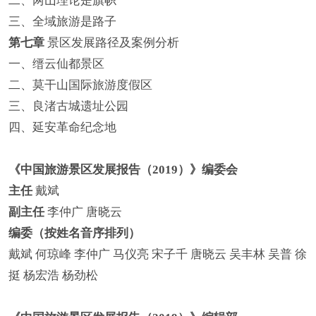
二、两山理论是旗帜
三、全域旅游是路子
第七章
景区发展路径及案例分析
一、缙云仙都景区
二、莫干山国际旅游度假区
三、良渚古城遗址公园
四、延安革命纪念地
《中国旅游景区发展报告（2019）》编委会
主任
戴斌
副主任
李仲广 唐晓云
编委（按姓名音序排列）
戴斌 何琼峰 李仲广 马仪亮 宋子千 唐晓云 吴丰林 吴普 徐
挺 杨宏浩 杨劲松