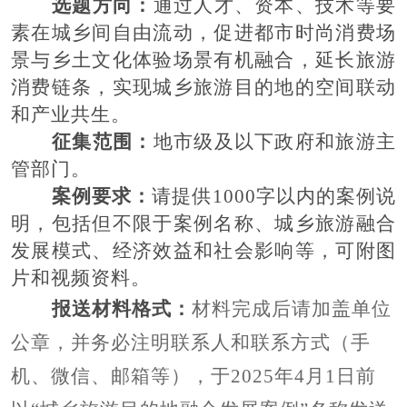
选题方向：
通过人才、资本、技术等要
素在城乡间自由流动，促进都市时尚消费场
景与乡土文化体验场景有机融合，延长旅游
消费链条，实现城乡旅游目的地的空间联动
和产业共生。
征集范围：
地市级及以下
政府和
旅游主
管部门
。
案例要求：
请提供
1000字以内的案例说
明，包括但不限于案例名称、
城乡旅游融合
发展模式、经济效益和社会影响等，可附图
片和视频资料。
报送材料格式：
材料完成后请加盖单位
公章，并务必注明联系人和联系方式（手
机、微信、邮箱等），于
202
5
年
4
月
1日前