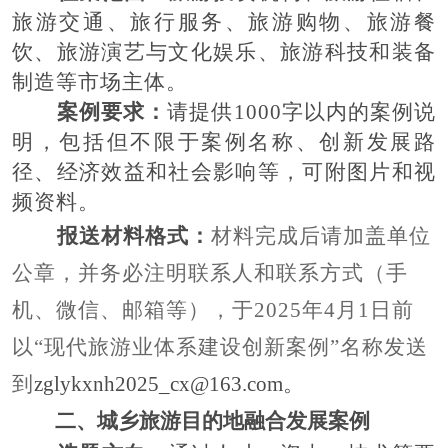
旅游交通、旅行服务、旅游购物、旅游餐
饮、旅游演艺与文化娱乐、旅游科技和装备
制造等市场主体。
案例
要求：
请提供
1000字以内的案例说
明，包括但不限于案例名称、
创新
发展路
径、经济效益和社会影响等，可附图片和视
频资料。
报送材料格式：
材料完成后请加盖单位
公章，并务必注明联系人和联系方式（手
机、微信、邮箱等），于
202
5
年
4
月
1日前
以“
现代旅游业体系建设创新案例
”名称发送
到
zglykxnh2025_cx@163.com
。
二、
城乡旅游目的地融合发展案例