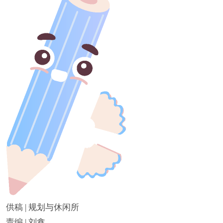
供稿 | 规划与休闲所
责编 | 刘鑫